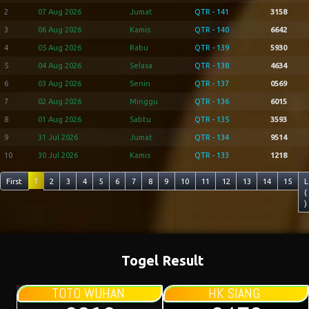
2
07 Aug 2026
Jumat
QTR - 141
3158
3
06 Aug 2026
Kamis
QTR - 140
6642
4
05 Aug 2026
Rabu
QTR - 139
5930
5
04 Aug 2026
Selasa
QTR - 138
4634
6
03 Aug 2026
Senin
QTR - 137
0569
7
02 Aug 2026
Minggu
QTR - 136
6015
8
01 Aug 2026
Sabtu
QTR - 135
3593
9
31 Jul 2026
Jumat
QTR - 134
9514
10
30 Jul 2026
Kamis
QTR - 133
1218
1
First
2
3
4
5
6
7
8
9
10
11
12
13
14
15
L
(
)
Togel Result
TOTO WUHAN
HK SIANG